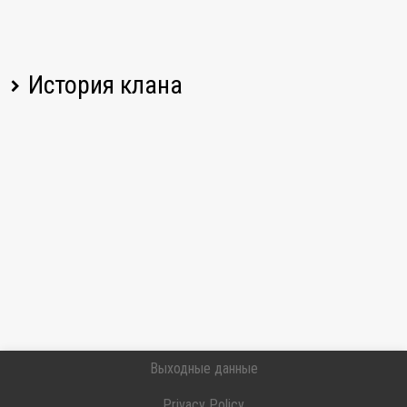
История клана
Имя игрока
Изменение
Дата
Выходные данные
Privacy Policy