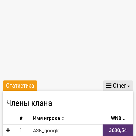
- Teilnahme an allen Kampagnen
- abendliche Kreditbooster
Kommt auf unseren Discord:
https://discord.gg/MjbTJxDchZ
Clan-Führung : SeekNDestroy72 und die Ausführenden
Offiziere
Anwerber :SeekNDestroy72, ASK_google
For diplomacy: SeekNDestroy72, ASK_google
Статистика
Other
Члены клана
#
Имя игрока
WN8
1
3630,54
ASK_google