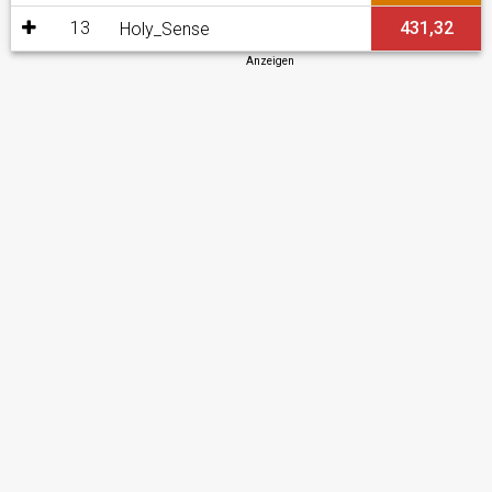
13
431,32
Holy_Sense
Anzeigen