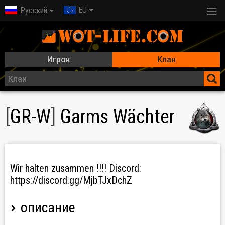
EU
Русский
Игрок
Клан
[
GR-W
]
Garms Wächter
Wir halten zusammen !!!! Discord:
https://discord.gg/MjbTJxDchZ
описание