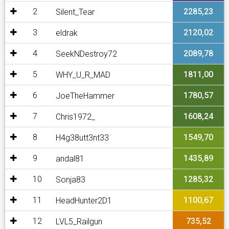
2
2285,23
Silent_Tear
3
2120,02
eldrak
4
2089,78
SeekNDestroy72
5
1811,00
WHY_U_R_MAD
6
1780,57
JoeTheHammer
7
1608,24
Chris1972_
8
1549,70
H4g38utt3nt33
9
1435,89
andal81
10
1285,32
Sonja83
11
1100,67
HeadHunter2D1
12
735,52
LVL5_Railgun